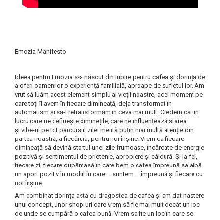
Emozia Manifesto
Ideea pentru Emozia s-a născut din iubire pentru cafea și dorința de
a oferi oamenilor o experiență familială, aproape de sufletul lor. Am
vrut să luăm acest element simplu al vieții noastre, acel moment pe
care toți îl avem în fiecare dimineață, deja transformat în
automatism și să-l retransformăm în ceva mai mult. Credem că un
lucru care ne definește diminețile, care ne influențează starea
și vibe-ul pe tot parcursul zilei merită puțin mai multă atenție din
partea noastră, a fiecăruia, pentru noi înșine. Vrem ca fiecare
dimineață să devină startul unei zile frumoase, încărcate de energie
pozitivă și sentimentul de prietenie, apropiere și căldură. Și la fel,
fiecare zi, fiecare dupămasă în care bem o cafea împreună sa aibă
un aport pozitiv în modul în care ... suntem ... împreună și fiecare cu
noi înșine.
Am combinat dorința asta cu dragostea de cafea și am dat naștere
unui concept, unor shop-uri care vrem să fie mai mult decât un loc
de unde se cumpără o cafea bună. Vrem sa fie un loc în care se