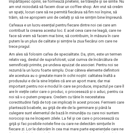
împărtășesc opinii, se formează prietenii, se trăiește și se simte. Nu
am vrut niciodată să facem doar un coffee shop. Am vrut să creăm
un spații, locuri care să ne permită fiecăruia să fim noi înșine, să
trăim, să ne apropiem unii de ceilalți și să ne simțim bine împreună.
Cafeaua e un lucru esențial pentru fiecare dintre noi cei care am
contribuit la crearea acestui loc. E acel ceva care ne leagă, care ne
face să vrem să facem mai bine, să contribuim, în măsura în care
putem la un plus de calitate și simțire la ziua fiecărui om care ne
trece pragul.
Am ales să folosim cafea de specialitate. Da, știm, este un termen
relativ vag, destul de suprafolosit, uzat cumva de încărcătura de
semnificații primite, pe undeva epuizat de asocieri. Pentru noi se
rezumă la un lucru foarte simplu. Doar câteva elemente definitorii
ale acestuia au o greutate mare în ochii noștri: calitatea înaltă a
produsului e de la sine înțeles că are un aport mare; dar mai
important pentru noi e modul în care se produce, impactul pe care îl
are în viețile celor care o produc, o procesează și o aduc, pentru ca
noi să v-o putem prepara. Credem cu tărie în necesitatea
corectitudinii față de toți cei implicați în acest proces. Fermierii care
plantează boabele, au grijă de ele de la germinare și până la
culegere sunt elementul de bază în minunăția cu care noi suntem
norocoși sa ne începem zilele. La fel și cei care o procesează cu
grijă și fac posibile notele fine cu care ne delectăm simțurile în
fiecare zi. Lor le datorăm în cea mai mare parte experiențele care ne