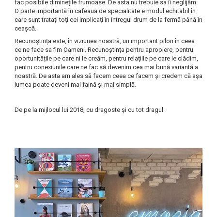
fac posibile diminețile frumoase. De asta nu trebuie sa îi neglijăm.
O parte importantă în cafeaua de specialitate e modul echitabil în
care sunt tratați toți cei implicați în întregul drum de la fermă până în
ceașcă.
Recunoștința este, în viziunea noastră, un important pilon în ceea
ce ne face sa fim Oameni. Recunoștința pentru apropiere, pentru
oportunitățile pe care ni le creăm, pentru relațiile pe care le clădim,
pentru conexiunile care ne fac să devenim cea mai bună variantă a
noastră. De asta am ales să facem ceea ce facem și credem că așa
lumea poate deveni mai faină și mai simplă.
De pe la mijlocul lui 2018, cu dragoste și cu tot dragul.