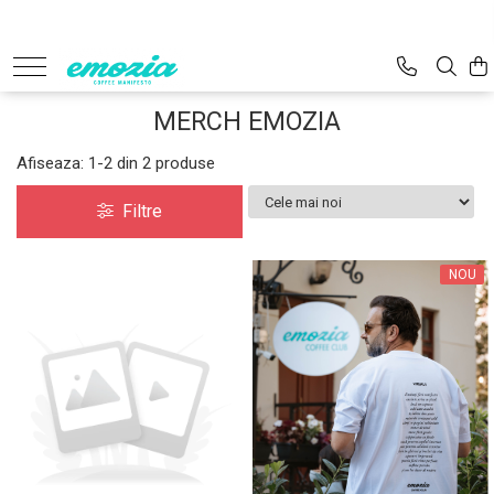
EMOZIA de acasă
MERCH EMOZIA
MERCH EMOZIA
CAFEA
Afiseaza:
1-
2
din
2
produse
Filtre
NOU